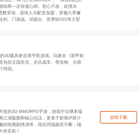
感动再一次弥漫心间。初心不改，此情永
色悉数登场，原班人马配音加盟，穿越六界邂
论剑、门派战、试炼台、世界BOSS等大型
格的3D载具射击类手机游戏。玩家在《装甲前
造包括主战坦克、步兵战车、突击炮、火箭
行对战。
发的3D MMORPG手游，游戏不仅继承端
游戏下载
典江湖版图和核心玩法，更基于影视IP原汁
趣的电视剧情演绎，指尖同福嬉笑不断；端
大有玄机！