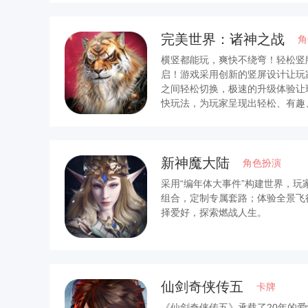
完美世界：诸神之战
角
横竖都能玩，爽快不绕弯！轻松竖
启！游戏采用创新的竖屏设计让玩
之间轻松切换，极速的升级体验让
快玩法，为玩家呈现出轻松、有趣
新神魔大陆
角色扮演
采用“编年体大事件”构建世界，
组合，定制专属套路；体验全景飞
择爱好，探索燃战人生。
仙剑奇侠传五
卡牌
《仙剑奇侠传五》承载了20年的