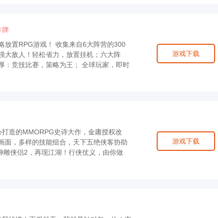
卡牌
放置RPG游戏！ 收集来自6大阵营的300
游戏下载
强大敌人！轻松省力，放置挂机；六大阵
厚：竞技比赛，策略为王； 全球玩家，即时
打造的MMORPG史诗大作，金庸授权改
游戏下载
画面，多样的技能组合，天下五绝侠客协助
神雕侠侣2，再现江湖！行侠仗义，由你做