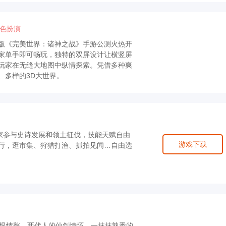
色扮演
版《完美世界：诸神之战》手游公测火热开
家单手即可畅玩，独特的双屏设计让横竖屏
玩家在无缝大地图中纵情探索。凭借多种爽
、多样的3D大世界。
玩家参与史诗发展和领土征伐，技能天赋自由
游戏下载
行，逛市集、狩猎打渔、抓拍见闻…自由选
爱恨情愁，两代人的仙剑情怀，一抹抹熟悉的