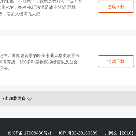
霸主我怕谁！不服就干，我就是针对每一位！率
游戏下载
化PVP，多种PK玩法满足战斗欲望 群雄
赛，南蛮入侵等九大战
纪神话世界观背景的欧美卡通风格类放置卡
游戏下载
张卡牌养成、100多种宠物模拟经营以及公会
略玩法。
点击加载更多
蜀ICP备 17008430号-1
ICP 川B2-20160389
川网文【2016】3