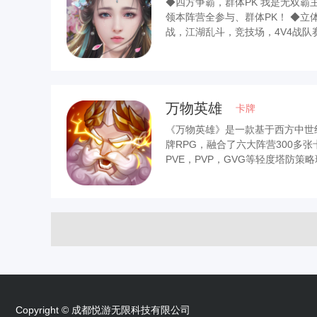
◆四方争霸，群体PK 我是无双
领本阵营全参与、群体PK！ ◆立体
战，江湖乱斗，竞技场，4V4战队
万物英雄
卡牌
《万物英雄》是一款基于西方中世
牌RPG，融合了六大阵营300多
PVE，PVP，GVG等轻度塔防策
Copyright © 成都悦游无限科技有限公司