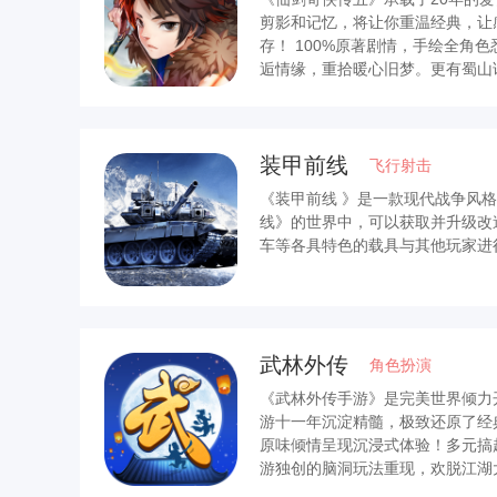
剪影和记忆，将让你重温经典，让
存！ 100%原著剧情，手绘全角
逅情缘，重拾暖心旧梦。更有蜀山
多人竞技玩法等你来战。
装甲前线
飞行射击
《装甲前线 》是一款现代战争风
线》的世界中，可以获取并升级改
车等各具特色的载具与其他玩家进
武林外传
角色扮演
《武林外传手游》是完美世界倾力开
游十一年沉淀精髓，极致还原了经
原味倾情呈现沉浸式体验！多元搞
游独创的脑洞玩法重现，欢脱江湖